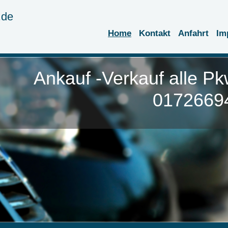
.de
Home
Kontakt
Anfahrt
Im
nkauf -Verkauf alle Pk
bile 01726694